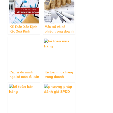
Kế Toán Xác Định
Mẫu sổ về cổ
Kết Quả Kinh
phiếu trong doanh
Doanh
nghiệp vừa và nhỏ
Các ví dụ minh
Kế toán mua hàng
họa kế toán tài sản
trong doanh
cố định trong
nghiệp và những
doanh nghiệp vừa
điều cần lưu ý
và nhỏ