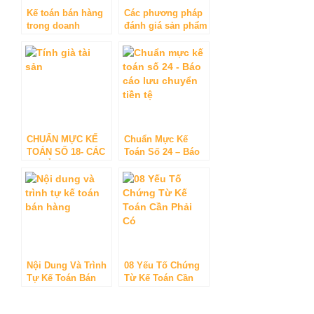
Kế toán bán hàng
Các phương pháp
trong doanh
đánh giá sản phẩm
nghiệp và những
dở dang
điều cần lưu ý
CHUẨN MỰC KẾ
Chuẩn Mực Kế
TOÁN SỐ 18- CÁC
Toán Số 24 – Báo
KHOẢN DỰ
Cáo Lưu Chuyển
PHÒNG, TÀI SẢN
Tiền Tệ
VÀ NỢ TIỀM TÀNG
Nội Dung Và Trình
08 Yếu Tố Chứng
Tự Kế Toán Bán
Từ Kế Toán Cần
Hàng
Phải Có