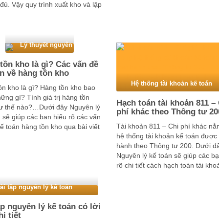
đủ. Vậy quy trình xuất kho và lập
nội dung lý thuyết nguyên lý kế t
xuất kho theo thông tư …
…
Lý thuyết nguyên lý kế toán
tồn kho là gì? Các vấn đề
n về hàng tồn kho
Hệ thống tài khoản kế toán
ồn kho là gì? Hàng tồn kho bao
ng gì? Tính giá trị hàng tồn
Hạch toán tài khoản 811 –
ư thế nào?…Dưới đây Nguyên lý
phí khác theo Thông tư 20
 sẽ giúp các bạn hiểu rõ các vấn
Tài khoản 811 – Chi phí khác nằ
ế toán hàng tồn kho qua bài viết
hệ thống tài khoản kế toán được
ây 1. Khái niệm hàng …
hành theo Thông tư 200. Dưới đ
Nguyên lý kế toán sẽ giúp các bạ
rõ chi tiết cách hạch toán tài kho
phí khác – TK 811 Những câu hỏ
ài tập nguyên lý kế toán
ập nguyên lý kế toán có lời
hi tiết