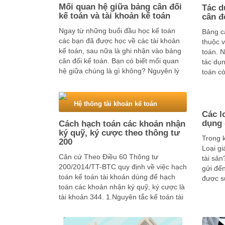
Mối quan hệ giữa bảng cân đối
Tác d
kế toán và tài khoản kế toán
cân đ
Ngay từ những buổi đầu học kế toán
Bảng c
các bạn đã được học về các tài khoản
thuộc v
kế toán, sau nữa là ghi nhận vào bảng
toán. 
cân đối kế toán. Bạn có biết mối quan
tác dụ
hệ giữa chúng là gì không? Nguyên lý
toán c
kế toán sẽ giúp các bạn hiểu …
Nguyên
Hệ thống tài khoản kế toán
Các l
dụng 
Cách hạch toán các khoản nhận
ký quỹ, ký cược theo thông tư
Trong k
200
Loại gi
Căn cứ Theo Điều 60 Thông tư
tài sản
200/2014/TT-BTC quy định về việc hạch
gửi đến
toán kế toán tài khoản dùng để hạch
được sử
toán các khoản nhận ký quỹ, ký cược là
hữu íc
tài khoản 344. 1.Nguyên tắc kế toán tài
khoản nhận ký quỹ, ký cược a) Tài
khoản này dùng để …