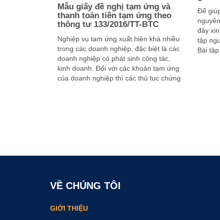
Mẫu giấy đề nghị tạm ứng và
Để giúp
thanh toán tiền tạm ứng theo
nguyên
thông tư 133/2016/TT-BTC
đây xin
Nghiệp vụ tạm ứng xuất hiện khá nhiều
tập ngu
trong các doanh nghiệp, đặc biệt là các
Bài tập
doanh nghiệp có phát sinh công tác,
Đây là
kinh doanh. Đối với các khoản tạm ứng
của doanh nghiệp thì các thủ tục chứng
từ cần đầy đủ và phải phản ánh kịp thời
vào …
VỀ CHÚNG TÔI
GIỚI THIỆU