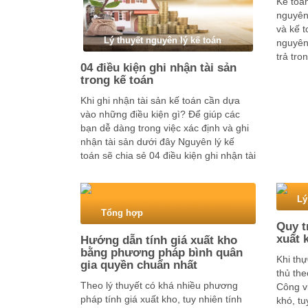
Kế toá
nguyên 
và kế t
Lý thuyết nguyên lý kế toán
nguyên
trả tro
04 điều kiện ghi nhận tài sản
Dưới đâ
trong kế toán
giúp …
Khi ghi nhận tài sản kế toán cần dựa
vào những điều kiện gì? Để giúp các
bạn dễ dàng trong việc xác định và ghi
nhận tài sản dưới đây Nguyên lý kế
toán sẽ chia sẻ 04 điều kiện ghi nhận tài
sản trong kế toán. Tài sản …
Lý
Tổng hợp
Quy t
xuất 
Hướng dẫn tính giá xuất kho
bằng phương pháp bình quân
Khi thự
gia quyền chuẩn nhất
thủ the
Theo lý thuyết có khá nhiều phương
Công v
pháp tính giá xuất kho, tuy nhiên tính
khó, tu