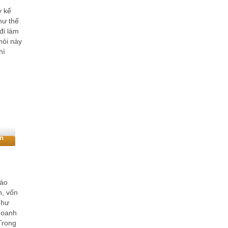
ỳ kế
hư thế
đi làm
hỏi này
hì
án
cáo
n, vốn
như
 doanh
Trong