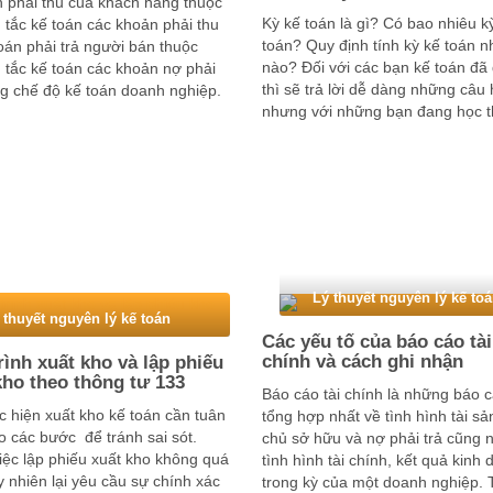
n phải thu của khách hàng thuộc
Kỳ kế toán là gì? Có bao nhiêu k
tắc kế toán các khoản phải thu
toán? Quy định tính kỳ kế toán n
oán phải trả người bán thuộc
nào? Đối với các bạn kế toán đã 
 tắc kế toán các khoản nợ phải
thì sẽ trả lời dễ dàng những câu 
ng chế độ kế toán doanh nghiệp.
nhưng với những bạn đang học t
y Nguyên lý kế toán sẽ diễn giải
không phải ai cũng …
Lý thuyết nguyên lý kế to
 thuyết nguyên lý kế toán
Các yếu tố của báo cáo tài
chính và cách ghi nhận
rình xuất kho và lập phiếu
kho theo thông tư 133
Báo cáo tài chính là những báo 
c hiện xuất kho kế toán cần tuân
tổng hợp nhất về tình hình tài sả
o các bước để tránh sai sót.
chủ sở hữu và nợ phải trả cũng 
iệc lập phiếu xuất kho không quá
tình hình tài chính, kết quả kinh
y nhiên lại yêu cầu sự chính xác
trong kỳ của một doanh nghiệp. 