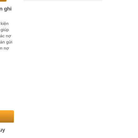
n ghi
 kiện
 giúp
xác nợ
oán gửi
ận nợ
uy