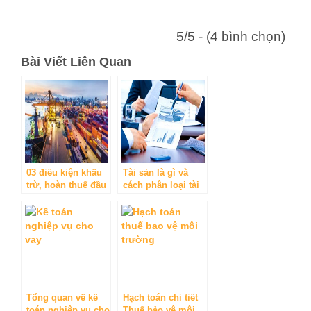
5/5 - (4 bình chọn)
Bài Viết Liên Quan
03 điều kiện khấu
Tài sản là gì và
trừ, hoàn thuế đầu
cách phân loại tài
vào của hàng hóa,
sản
dịch vụ xuất khẩu
Tổng quan về kế
Hạch toán chi tiết
toán nghiệp vụ cho
Thuế bảo vệ môi