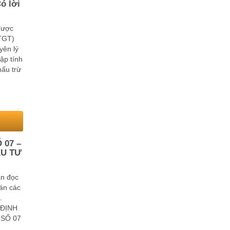
ó lời
được
GTGT)
yên lý
ập tính
ấu trừ
ế GTGT
 07 –
U TƯ
ạn đọc
án các
.
 ĐỊNH
SỐ 07
à quy