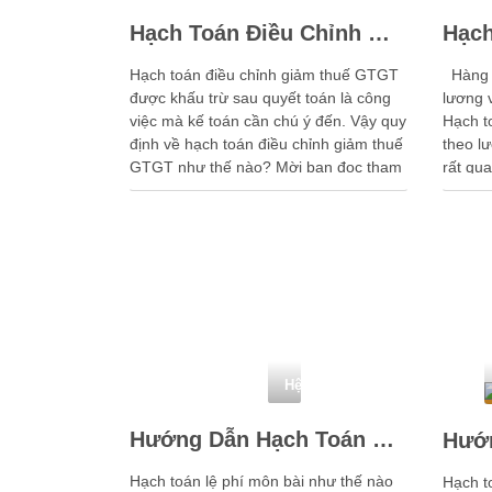
Hạch Toán Điều Chỉnh Giảm Thuế GTGT Được Khấu Trừ Sau Quyết Toán
Hạch toán điều chỉnh giảm thuế GTGT
Hàng t
được khấu trừ sau quyết toán là công
lương 
việc mà kế toán cần chú ý đến. Vậy quy
Hạch t
định về hạch toán điều chỉnh giảm thuế
theo lư
GTGT như thế nào? Mời bạn đọc tham
rất qua
khảo bài viết hạch toán điều chỉnh giảm
nguyên 
thuế …
đọc cá
Hệ thống tài khoản kế toán
Hướng Dẫn Hạch Toán Lệ Phí Môn Bài – Nguyên Lý Kế Toán
Hạch toán lệ phí môn bài như thế nào
Hạch to