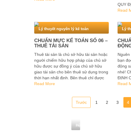
QUY Đ
là …
TOÁN S
Read 
mực kế
Lý thuyết nguyên lý kế toán
Lý t
CHUẨN MỰC KẾ TOÁN SỐ 06 –
CHUẨ
THUÊ TÀI SẢN
ĐỘNG
Thuê tài sản là chủ sở hữu tài sản hoặc
Nguên l
người chiếm hữu hợp pháp của chủ sở
bạn đọ
hữu được sự đồng ý của chủ sở hữu
động sả
giao tài sản cho bên thuê sử dụng trong
nhé! C
thời hạn nhất định. Bên thuê chỉ được
ĐỊNH 
sử dụng tài sản trong một …
Read More
1. Mục
Read 
Trước
1
2
3
4
Hệ thống tài khoản kế toán