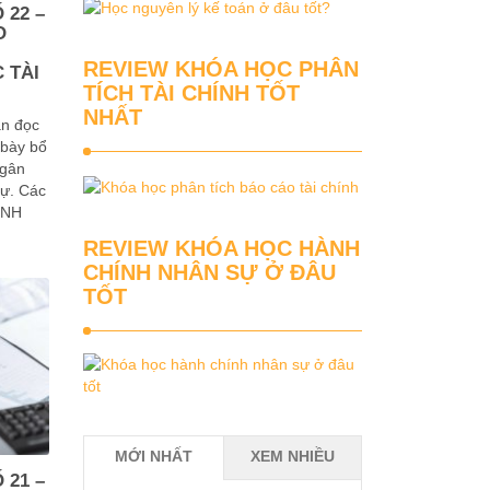
 22 –
O
REVIEW KHÓA HỌC PHÂN
 TÀI
TÍCH TÀI CHÍNH TỐT
NHẤT
ạn đọc
 bày bổ
ngân
tự. Các
ỊNH
REVIEW KHÓA HỌC HÀNH
CHÍNH NHÂN SỰ Ở ĐÂU
TỐT
MỚI NHẤT
XEM NHIỀU
 21 –