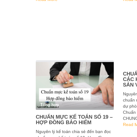
…
CHUẨ
CÁC 
SẢN 
Nguyên
chuẩn 
Tổng hợp
dự phòn
Chuẩn 
CHUẨN MỰC KẾ TOÁN SỐ 19 –
CHUNG 
HỢP ĐỒNG BẢO HIỂM
toán s
Read 
các …
Nguyên lý kế toán chia sẻ đến bạn đọc