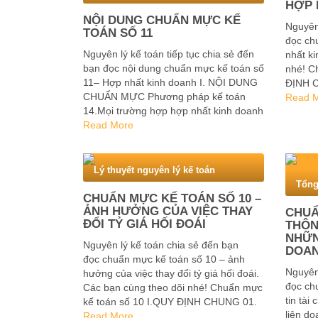
HỢP 
NỘI DUNG CHUẨN MỰC KẾ
Nguyên 
TOÁN SỐ 11
đọc ch
Nguyên lý kế toán tiếp tục chia sẻ đến
nhất k
bạn đọc nội dung chuẩn mực kế toán số
nhé! C
11– Hợp nhất kinh doanh I. NỘI DUNG
ĐỊNH C
CHUẨN MỰC Phương pháp kế toán
mực số
Read 
14.Mọi trường hợp hợp nhất kinh doanh
các ng
đều phải được kế toán theo phương
Read More
pháp mua. 15.Phương pháp …
Lý thuyết nguyên lý kế toán
Tổng
CHUẨN MỰC KẾ TOÁN SỐ 10 –
ẢNH HƯỞNG CỦA VIỆC THAY
CHUẨ
ĐỔI TỶ GIÁ HỐI ĐOÁI
THÔN
NHỮN
Nguyên lý kế toán chia sẻ đến bạn
DOA
đọc chuẩn mực kế toán số 10 – ảnh
Nguyên 
hưởng của việc thay đổi tỷ giá hối đoái.
đọc ch
Các bạn cùng theo dõi nhé! Chuẩn mực
tin tài
kế toán số 10 I.QUY ĐỊNH CHUNG 01.
liên d
Mục đích của chuẩn mực kế toán số 10
Read More