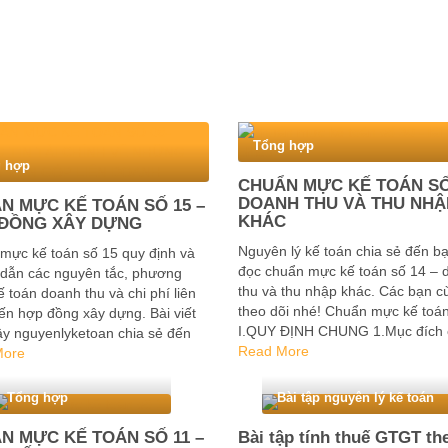
Tổng hợp
 hợp
CHUẨN MỰC KẾ TOÁN SỐ
DOANH THU VÀ THU NHẬ
N MỰC KẾ TOÁN SỐ 15 –
KHÁC
ĐỒNG XÂY DỰNG
Nguyên lý kế toán chia sẻ đến b
mực kế toán số 15 quy định và
đọc chuẩn mực kế toán số 14 – 
dẫn các nguyên tắc, phương
thu và thu nhập khác. Các bạn c
 toán doanh thu và chi phí liên
theo dõi nhé! Chuẩn mực kế toá
ến hợp đồng xây dựng. Bài viết
I.QUY ĐỊNH CHUNG 1.Mục đích 
ây nguyenlyketoan chia sẻ đến
chuẩn mực kế toán số 14 là quy 
Read More
c những quy định và nội dung
More
hướng dẫn …
uẩn mực kế …
Tổng hợp
Bài tập nguyên lý kế toán
N MỰC KẾ TOÁN SỐ 11 –
Bài tập tính thuế GTGT th