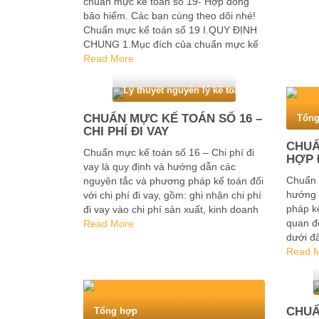
chuẩn mực kế toán số 19- Hợp đồng
bảo hiểm. Các bạn cùng theo dõi nhé!
Chuẩn mực kế toán số 19 I.QUY ĐỊNH
CHUNG 1.Mục đích của chuẩn mực kế
toán số 19 là quy định và hướng dẫn
Read More
các …
Lý thuyết nguyên lý kế toán
CHUẨN MỰC KẾ TOÁN SỐ 16 –
Tổng
CHI PHÍ ĐI VAY
CHUẨ
Chuẩn mực kế toán số 16 – Chi phí đi
HỢP 
vay là quy định và hướng dẫn các
Chuẩn 
nguyên tắc và phương pháp kế toán đối
hướng 
với chi phí đi vay, gồm: ghi nhận chi phí
pháp kế
đi vay vào chi phí sản xuất, kinh doanh
quan đ
trong kỳ; vốn hoá chi …
Read More
dưới đ
bạn đọ
Read 
của ch
CHUẨ
Tổng hợp