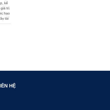
p, kế
iá trị
ợc hao
ậy tài
y …
IÊN HỆ