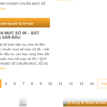
ỊNH CHUNG CHUẨN MỰC KẾ
…
Ố 08 1.Mục đích của chuẩn
More
 toán số 08 …
huyết nguyên lý kế toán
N MỰC SỐ 05 – BẤT
 SẢN ĐẦU
ý kế toán tiếp tục chia sẻ đến
c chuẩn mực kế toán số 05 – bất
n đầu tư, các bạn cùng theo dõi
huẩn mực kế toán số 05 I. QUY
CHUNG VỀ CHUẨN MỰC SỐ 05
 đích của chuẩn mực này …
More
5
6
7
8
9
10
11
12
13
14
Tiế
Hệ thống tài khoản kế toán
Hệ thống tài khoản kế toán