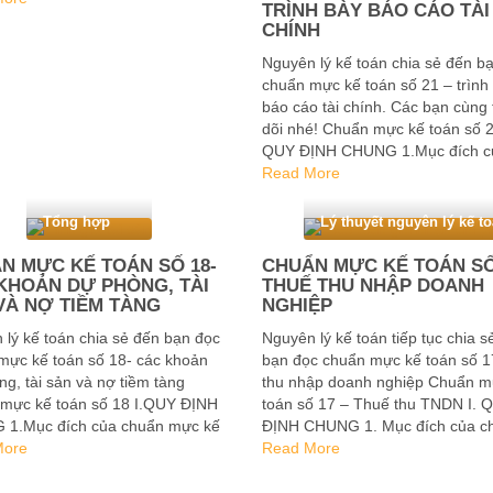
TRÌNH BÀY BÁO CÁO TÀI
CHÍNH
Nguyên lý kế toán chia sẻ đến b
chuẩn mực kế toán số 21 – trình
báo cáo tài chính. Các bạn cùng
dõi nhé! Chuẩn mực kế toán số 2
QUY ĐỊNH CHUNG 1.Mục đích c
chuẩn mực kế toán số 21 là quy
Read More
Tổng hợp
Lý thuyết nguyên lý kế t
N MỰC KẾ TOÁN SỐ 18-
CHUẨN MỰC KẾ TOÁN SỐ
KHOẢN DỰ PHÒNG, TÀI
THUẾ THU NHẬP DOANH
VÀ NỢ TIỀM TÀNG
NGHIỆP
 lý kế toán chia sẻ đến bạn đọc
Nguyên lý kế toán tiếp tục chia s
mực kế toán số 18- các khoản
bạn đọc chuẩn mực kế toán số 1
g, tài sản và nợ tiềm tàng
thu nhập doanh nghiệp Chuẩn m
mực kế toán số 18 I.QUY ĐỊNH
toán số 17 – Thuế thu TNDN I. 
1.Mục đích của chuẩn mực kế
ĐỊNH CHUNG 1. Mục đích của c
ố 18 là quy định và hướng dẫn
More
mực kế toán số 17 Mục đích của
Read More
…