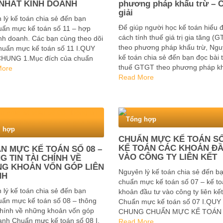
NHẤT KINH DOANH
phương pháp khấu trừ – C
giải
lý kế toán chia sẻ đến bạn
Để giúp người học kế toán hiểu 
uẩn mực kế toán số 11 – hợp
cách tính thuế giá trị gia tăng (
inh doanh. Các bạn cùng theo dõi
theo phương pháp khấu trừ, Ngu
huẩn mực kế toán số 11 I.QUY
kế toán chia sẻ đến bạn đọc bài t
HUNG 1.Mục đích của chuẩn
thuế GTGT theo phương pháp kh
 11 là quy định và hướng dẫn
More
có lời giải dưới đây. Bài tập thu
Read More
uyên tắc và …
được …
Tổng hợp
 hợp
CHUẨN MỰC KẾ TOÁN SỐ
KẾ TOÁN CÁC KHOẢN ĐẦ
N MỰC KẾ TOÁN SỐ 08 –
VÀO CÔNG TY LIÊN KẾT
G TIN TÀI CHÍNH VỀ
G KHOẢN VỐN GÓP LIÊN
Nguyên lý kế toán chia sẻ đến b
NH
chuẩn mực kế toán số 07 – kế to
lý kế toán chia sẻ đến bạn
khoản đầu tư vào công ty liên kết
uẩn mực kế toán số 08 – thông
Chuẩn mực kế toán số 07 I.QUY
 chính về những khoản vốn góp
CHUNG CHUẨN MỰC KẾ TOÁN 
oanh Chuẩn mực kế toán số 08 I.
1.Mục đích của chuẩn mực này l
Read More