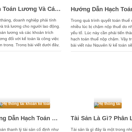
Hạch Toán Lương Và Các Khoản Trích Theo Lương
háng, doanh nghiệp phải tính
Trong quá trình quyết toán thuế 
và trả lương cho người lao động.
nhiều lúc bị chậm nộp thuế do n
oán lương và các khoản trích
yếu tố. Lúc này cần phải tiến th
ơng đối với kế toán là công việc
hạch toán thuế nộp chậm. Vậy t
n trọng. Trong bài viết dưới đây,
bài viết này Nguyên lý kế toán s
lý kế toán sẽ chia sẻ với bạn
hướng dẫn cách hạch toán thuế
ch …
chậm mọi người cũng theo …
Hệ thống tài khoản kế toán
Hệ thống tài khoả
Hướng Dẫn Hạch Toán Thanh Lý Tài Sản Cố Định
án thanh lý tài sản cố định như
Tài sản là gì đây là một trong n