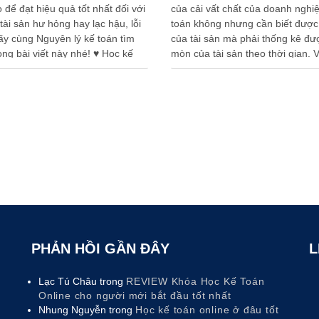
 để đạt hiệu quả tốt nhất đối với
của cải vất chất của doanh nghiệ
ài sản hư hỏng hay lạc hậu, lỗi
toán không nhưng cần biết được g
Hãy cùng Nguyên lý kế toán tìm
của tài sản mà phải thống kê đư
ong bài viết này nhé! ♥ Học kế
mòn của tài sản theo thời gian. V
hực hành ở đâu tốt tại …
sản trong doanh nghiệp là gì hã
PHẢN HỒI GẦN ĐÂY
L
Lạc Tú Châu
trong
REVIEW Khóa Học Kế Toán
Online cho người mới bắt đầu tốt nhất
Nhung Nguyễn
trong
Học kế toán online ở đâu tốt