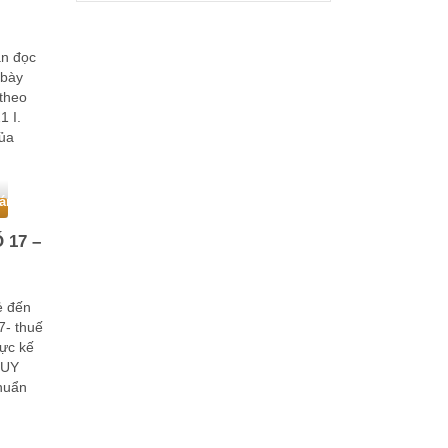
ạn đọc
 bày
 theo
1 I.
ủa
 định …
oán
 17 –
ẻ đến
7- thuế
ực kế
QUY
huẩn
 chuẩn