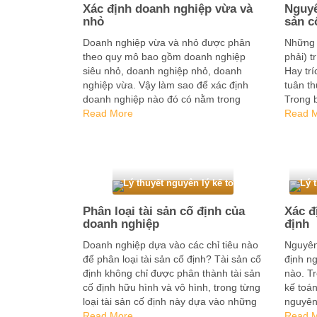
Xác định doanh nghiệp vừa và
Nguyê
nhỏ
sản c
Doanh nghiệp vừa và nhỏ được phân
Những 
theo quy mô bao gồm doanh nghiệp
phải) t
siêu nhỏ, doanh nghiệp nhỏ, doanh
Hay trí
nghiệp vừa. Vậy làm sao để xác định
tuân t
doanh nghiệp nào đó có nằm trong
Trong b
doanh nghiệp vừa và nhỏ hay không?
Read More
thông t
Read 
Trong nội dung dưới đây, Nguyên lý kế
…
…
Lý thuyết nguyên lý kế toán
Lý 
Phân loại tài sản cố định của
Xác đ
doanh nghiệp
định
Doanh nghiệp dựa vào các chỉ tiêu nào
Nguyên 
để phân loại tài sản cố định? Tài sản cố
định ng
định không chỉ được phân thành tài sản
nào. Tr
cố định hữu hình và vô hình, trong từng
kế toá
loại tài sản cố định này dựa vào những
nguyên 
chỉ tiêu khác nhau sẽ được …
Read More
định mớ
Read 