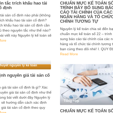
n tắc trích khấu hao tài
CHUẨN MỰC KẾ TOÁN SỐ
ố định
TRÌNH BÀY BỔ SUNG BÁ
CÁO TÀI CHÍNH CỦA CÁC
tài sản cố định nào phải (không
NGÂN HÀNG VÀ TỔ CHỨC
rích khấu hao tài sản cố định?
CHÍNH TƯƠNG TỰ
ch khấu hao tài sản cố định cần
Nguyên lý kế toán chia sẻ đến b
hủ theo nguyên tắc như thế nào?
chuẩn mực kế toán số 22 – trình
ài viết này Nguyên lý kế toán sẽ
sung báo cáo tài chính của các 
in đến các bạn nguyên tắc trích
More
hàng và tổ chức tài chính tương 
bạn cùng theo dõi nhé! I. QUY Đ
CHUNG – Chuẩn mực kế toán …
Read More
thuyết nguyên lý kế toán
ịnh nguyên giá tài sản cố
giá tài sản cố định là gì? Xác
uyên giá tài sản cố định như thế
ong bài viết dưới đây Nguyên lý
Tổng hợp
n sẽ hướng dẫn cách xác định
giá tài sản cố định theo quy
CHUẨN MỰC KẾ TOÁN SỐ
i nhất Xác định nguyên giá tài
More