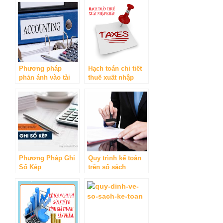
toán qua ngân
dịch vụ xuất khẩu
hàng, được khấu
trừ hoàn thuế
Phương pháp
Hạch toán chi tiết
phản ánh vào tài
thuế xuất nhập
khoản kế toán
khẩu
Phương Pháp Ghi
Quy trình kế toán
Sổ Kép
trên sổ sách