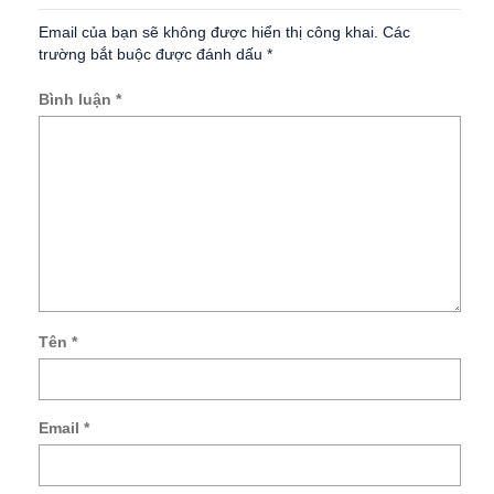
Email của bạn sẽ không được hiển thị công khai.
Các
trường bắt buộc được đánh dấu
*
Bình luận
*
Tên
*
Lư
tên
củ
Email
*
tôi,
ema
và