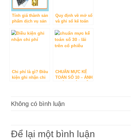
Tính giá thành sản
Quy định về mở sổ
phẩm dịch vụ sản
và ghi sổ kế toán
xuất
Chi phí là gì? Điều
CHUẨN MỰC KẾ
kiện ghi nhận chi
TOÁN SỐ 10 – ẢNH
phí
HƯỞNG CỦA VIỆC
THAY ĐỔI TỶ GIÁ
HỐI ĐOÁI
Không có bình luận
Để lại một bình luận