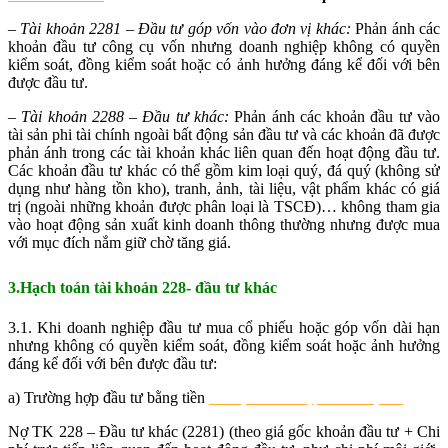
– Tài khoản 2281 – Đầu tư góp vốn vào đơn vị khác:
Phản ánh các
khoản đầu tư công cụ vốn nhưng doanh nghiệp không có quyền
kiểm soát, đồng kiểm soát hoặc có ảnh hưởng đáng kể đối với bên
được đầu tư.
– Tài khoản 2288 – Đầu tư khác:
Phản ánh các khoản đầu tư vào
tài sản phi tài chính ngoài bất động sản đầu tư và các khoản đã được
phản ánh trong các tài khoản khác liên quan đến hoạt động đầu tư.
Các khoản đầu tư khác có thể gồm kim loại quý, đá quý (không sử
dụng như hàng tồn kho), tranh, ảnh, tài liệu, vật phẩm khác có giá
trị (ngoài những khoản được phân loại là TSCĐ)… không tham gia
vào hoạt động sản xuất kinh doanh thông thường nhưng được mua
với mục đích nắm giữ chờ tăng giá.
3.Hạch toán tài khoản 228- đầu tư khác
3.1. Khi doanh nghiệp đầu tư mua cổ phiếu hoặc góp vốn dài hạn
nhưng không có quyền kiểm soát, đồng kiểm soát hoặc ảnh hưởng
đáng kể đối với bên được đầu tư:
a) Trường hợp đầu tư bằng tiền
đào tạo xuất nhập khẩu thực tế
Nợ TK 228 – Đầu tư khác (2281) (theo giá gốc khoản đầu tư + Chi