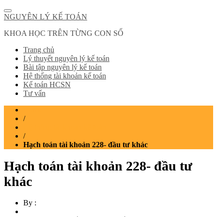
NGUYÊN LÝ KẾ TOÁN
KHOA HỌC TRÊN TỪNG CON SỐ
Trang chủ
Lý thuyết nguyên lý kế toán
Bài tập nguyên lý kế toán
Hệ thống tài khoản kế toán
Kế toán HCSN
Tư vấn
Home
/
Hệ thống tài khoản kế toán
/
Hạch toán tài khoản 228- đầu tư khác
Hạch toán tài khoản 228- đầu tư
khác
By :