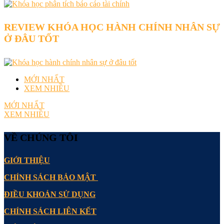
REVIEW KHÓA HỌC HÀNH CHÍNH NHÂN SỰ
Ở ĐÂU TỐT
MỚI NHẤT
XEM NHIỀU
MỚI NHẤT
XEM NHIỀU
VỀ CHÚNG TÔI
GIỚI THIỆU
CHÍNH SÁCH BẢO MẬT
ĐIỀU KHOẢN SỬ DỤNG
CHÍNH SÁCH LIÊN KẾT