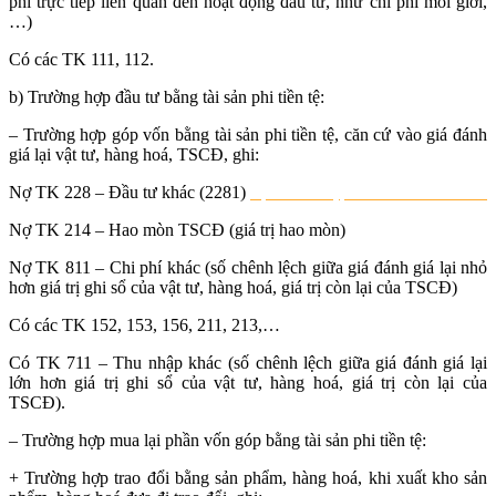
phí trực tiếp liên quan đến hoạt động đầu tư, như chi phí môi giới,
…)
Có các TK 111, 112.
b) Trường hợp đầu tư bằng tài sản phi tiền tệ:
– Trường hợp góp vốn bằng tài sản phi tiền tệ, căn cứ vào giá đánh
giá lại vật tư, hàng hoá, TSCĐ, ghi:
Nợ TK 228 – Đầu tư khác (2281)
học xuất nhập khẩu ở đâu tốt nhất
Nợ TK 214 – Hao mòn TSCĐ (giá trị hao mòn)
Nợ TK 811 – Chi phí khác (số chênh lệch giữa giá đánh giá lại nhỏ
hơn giá trị ghi sổ của vật tư, hàng hoá, giá trị còn lại của TSCĐ)
Có các TK 152, 153, 156, 211, 213,…
Có TK 711 – Thu nhập khác (số chênh lệch giữa giá đánh giá lại
lớn hơn giá trị ghi sổ của vật tư, hàng hoá, giá trị còn lại của
TSCĐ).
– Trường hợp mua lại phần vốn góp bằng tài sản phi tiền tệ:
+ Trường hợp trao đổi bằng sản phẩm, hàng hoá, khi xuất kho sản