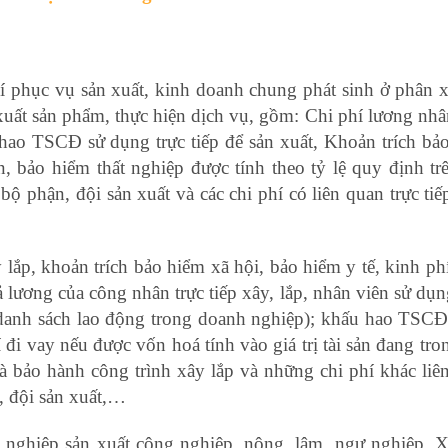
í phục vụ sản xuất, kinh doanh chung phát sinh ở phân 
uất sản phẩm, thực hiện dịch vụ, gồm: Chi phí lương nhâ
hao TSCĐ sử dụng trực tiếp để sản xuất, Khoản trích bả
, bảo hiểm thất nghiệp được tính theo tỷ lệ quy định trê
ộ phận, đội sản xuất và các chi phí có liên quan trực tiế
lắp, khoản trích bảo hiểm xã hội, bảo hiểm y tế, kinh ph
ả lương của công nhân trực tiếp xây, lắp, nhân viên sử dụ
c danh sách lao động trong doanh nghiệp); khấu hao TSC
đi vay nếu được vốn hoá tính vào giá trị tài sản đang tro
và bảo hành công trình xây lắp và những chi phí khác liê
ổ, đội sản xuất,…
học xuất nhập khẩu ở hà nội
h nghiệp sản xuất công nghiệp, nông, lâm, ngư nghiệp,