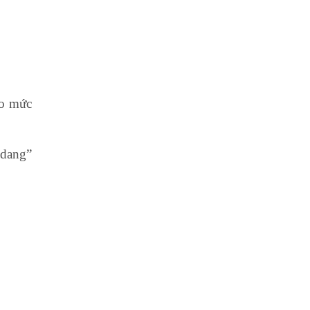
do mức
 dang”