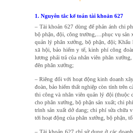
1. Nguyên tắc kế toán tài khoản 627
– Tài khoản 627 dùng để phản ánh chi ph
bộ phận, đội, công trường,…phục vụ sản x
quản lý phân xưởng, bộ phận, đội; Khấu 
xã hội, bảo hiểm y tế, kinh phí công đoàn
lương phải trả của nhân viên phân xưởng, b
đên phân xưởng;
– Riêng đối với hoạt động kinh doanh xây 
đoàn, bảo hiểm thất nghiệp còn tính trên c
thi công và nhân viên quản lý đội (thuộ
cho phân xưởng, bộ phận sản xuất; chi phí 
trình sản xuất dở dang; chi phí sửa chữa 
tới hoạt động của phân xưởng, bộ phận, t
– Tài khoản 627 chỉ sử dụng ở các doan