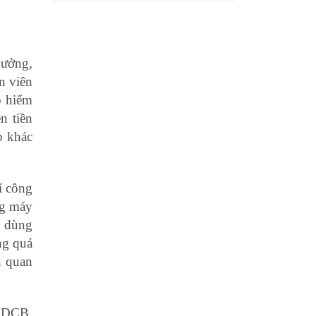
xưởng,
n viên
o hiểm
n tiền
p khác
í công
ng máy
Đ dùng
ng quá
n quan
 XDCB,