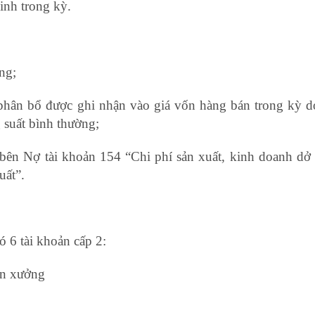
inh trong kỳ.
ng;
 phân bổ được ghi nhận vào giá vốn hàng bán trong kỳ 
 suất bình thường;
 bên Nợ tài khoản 154 “Chi phí sản xuất, kinh doanh dở
uất”.
học kế toán
ó 6 tài khoản cấp 2:
ân xưởng