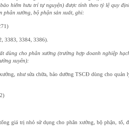
ảo hiểm hưu trí tự nguyện) được tính theo tỷ lệ quy địn
ên phân xưởng, bộ phận sản xuất, ghi:
271)
2, 3383, 3384, 3386).
 xuất dùng cho phân xưởng (trường hợp doanh nghiệp hạc
hường xuyên):
n xưởng, như sửa chữa, bảo dưỡng TSCĐ dùng cho quản l
 khoản nguyên lý kế toán
2)
tổng giá trị nhỏ sử dụng cho phân xưởng, bộ phận, tổ, đ