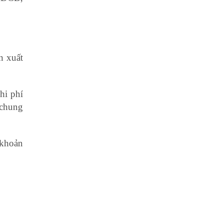
n xuất
hi phí
 chung
 khoản