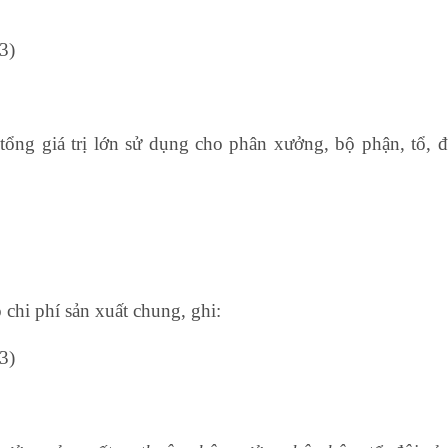
nghiệp vụ xuất nhập khẩu online
3)
tổng giá trị lớn sử dụng cho phân xưởng, bộ phận, tổ, đ
 tư 95
 chi phí sản xuất chung, ghi:
3)