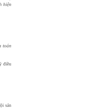
h hiện
h toán
ý điều
ội sản