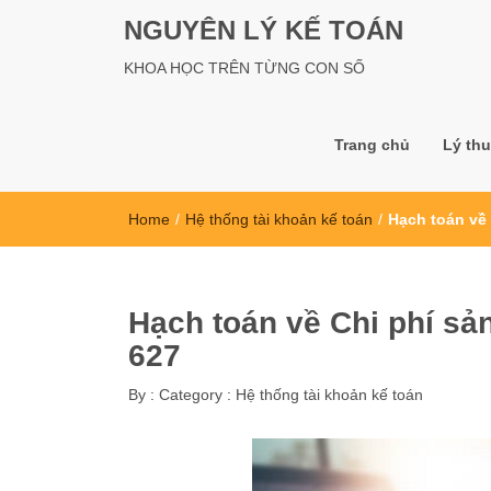
NGUYÊN LÝ KẾ TOÁN
KHOA HỌC TRÊN TỪNG CON SỐ
Trang chủ
Lý thu
Home
/
Hệ thống tài khoản kế toán
/
Hạch toán về 
Hạch toán về Chi phí sả
627
By :
Category :
Hệ thống tài khoản kế toán