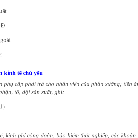
uất
CĐ
ngoài
c:
đào tạo kỹ năng mềm
h kinh tế chủ yếu
oản phụ cấp phải trả cho nhân viên của phân xưởng; tiền ă
hận, tổ, đội sản xuất, ghi:
71)
học xuất nhập khẩu ở đâu tốt
tế, kinh phí công đoàn, bảo hiểm thất nghiệp, các khoản 