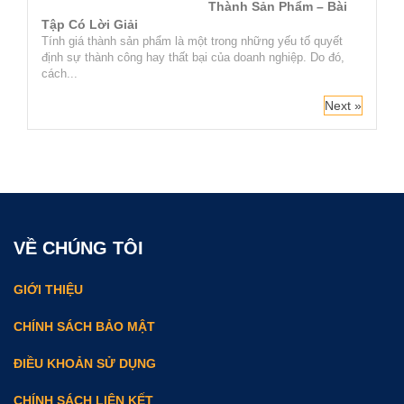
Thành Sản Phẩm – Bài
Tập Có Lời Giải
Tính giá thành sản phẩm là một trong những yếu tố quyết
định sự thành công hay thất bại của doanh nghiệp. Do đó,
cách...
Next »
VỀ CHÚNG TÔI
GIỚI THIỆU
CHÍNH SÁCH BẢO MẬT
ĐIỀU KHOẢN SỬ DỤNG
CHÍNH SÁCH LIÊN KẾT