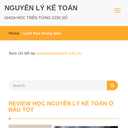
NGUYÊN LÝ KẾ TOÁN
KHOA HỌC TRÊN TỪNG CON SỐ
Home
/
Lịch học trung tâm
Xem chi tiết tại
www.ketoanleanh.edu.vn
REVIEW HỌC NGUYÊN LÝ KẾ TOÁN Ở
ĐÂU TỐT