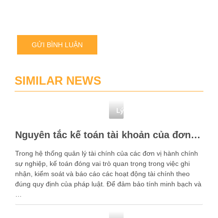
củ
tôi.
SIMILAR NEWS
Lý thuyết nguyên lý kế toán
Nguyên tắc kế toán tài khoản của đơn vị hành chính sự nghiệp theo thông tư 24
Trong hệ thống quản lý tài chính của các đơn vị hành chính
sự nghiệp, kế toán đóng vai trò quan trọng trong việc ghi
nhận, kiểm soát và báo cáo các hoạt động tài chính theo
đúng quy định của pháp luật. Để đảm bảo tính minh bạch và
…