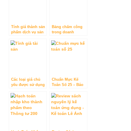
Tính giá thành sản
Bảng chấm công
phẩm dịch vụ sản
trong doanh
xuất
nghiệp vừa và nhỏ
chuẩn nhất
Các loại giá chủ
Chuẩn Mực Kế
yếu được sử dụng
Toán Số 25 – Báo
để tính giá tài sản
cáo tài chính hợp
nhất và kế toán
khoản đầu tư vào
công ty con