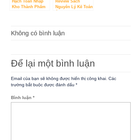
Hạch Toán Nhập
Review Sách
Kho Thành Phẩm
Nguyên Lý Kế Toán
Theo Thông Tư
Ứng Dụng Kế Toán
200 và 133
Lê Ánh
Không có bình luận
Để lại một bình luận
Email của bạn sẽ không được hiển thị công khai.
Các
trường bắt buộc được đánh dấu
*
Bình luận
*